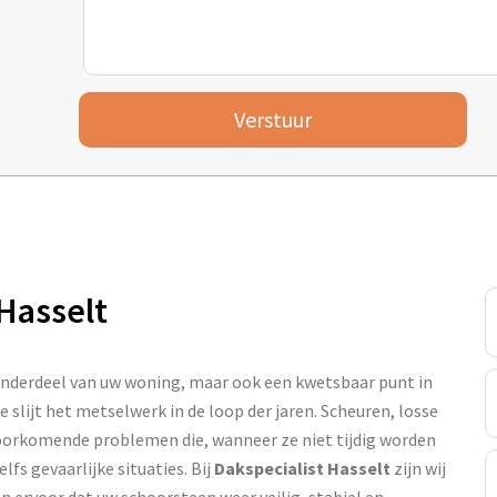
Verstuur
Hasselt
 onderdeel van uw woning, maar ook een kwetsbaar punt in
te slijt het metselwerk in de loop der jaren. Scheuren, losse
voorkomende problemen die, wanneer ze niet tijdig worden
fs gevaarlijke situaties. Bij
Dakspecialist Hasselt
zijn wij
n ervoor dat uw schoorsteen weer veilig, stabiel en