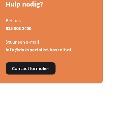
Hulp nodig?
Bel ons
085 303 2400
Stuur een e-mail
info@dakspecialist-hasselt.nl
Contactformulier