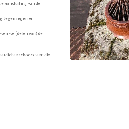
e aansluiting van de
g tegen regen en
uwen we (delen van) de
aterdichte schoorsteen die