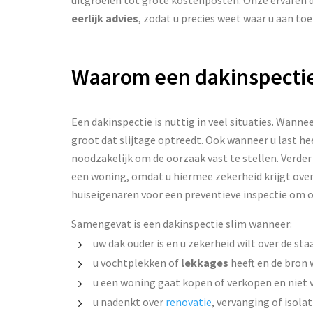
eerlijk advies
, zodat u precies weet waar u aan toe
Waarom een dakinspectie
Een dakinspectie is nuttig in veel situaties. Wanneer
groot dat slijtage optreedt. Ook wanneer u last he
noodzakelijk om de oorzaak vast te stellen. Verder
een woning, omdat u hiermee zekerheid krijgt over 
huiseigenaren voor een preventieve inspectie om
Samengevat is een dakinspectie slim wanneer:
uw dak ouder is en u zekerheid wilt over de sta
u vochtplekken of
lekkages
heeft en de bron 
u een woning gaat kopen of verkopen en niet v
u nadenkt over
renovatie
, vervanging of isolat