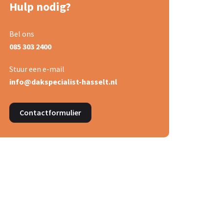
Hulp nodig?
Bel ons
085 303 2400
Stuur een e-mail
info@dakspecialist-hasselt.nl
Contactformulier